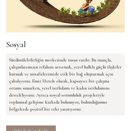
Sosyal
Sürdürülebilirliğin merkezinde insan vardır. Bu inançla,
çalışanlarımızın refahını artırmak, yerel halkla güçlü ilişkiler
kurmak ve misafirlerimizle etik bir bağ oluşturmak için
çabalıyoruz. Emir Hotels olarak, kapsayıcı bir çalışma
ortamı sunarken, yerel istihdamı ve kadın istihdamını
destekliyoruz. Ayrıca sosyal sorumluluk projeleriyle
toplumsal gelişime katkıda bulunuyor, bulunduğumuz
bölgelerde pozitif bir etki yaratıyoruz.
Daha Fazlasını Keşfet