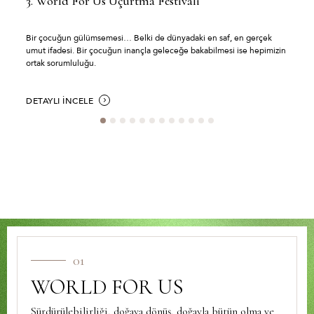
3.⁠ ⁠World For Us Uçurtma Festivali
Bir çocuğun gülümsemesi… Belki de dünyadaki en saf, en gerçek
umut ifadesi. Bir çocuğun inançla geleceğe bakabilmesi ise hepimizin
ortak sorumluluğu.
DETAYLI İNCELE
01
WORLD FOR US
Sürdürülebilirliği, doğaya dönüş, doğayla bütün olma ve