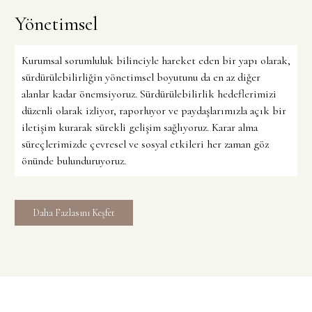
Yönetimsel
Kurumsal sorumluluk bilinciyle hareket eden bir yapı olarak,
sürdürülebilirliğin yönetimsel boyutunu da en az diğer
alanlar kadar önemsiyoruz. Sürdürülebilirlik hedeflerimizi
düzenli olarak izliyor, raporluyor ve paydaşlarımızla açık bir
iletişim kurarak sürekli gelişim sağlıyoruz. Karar alma
süreçlerimizde çevresel ve sosyal etkileri her zaman göz
önünde bulunduruyoruz.
Daha Fazlasını Keşfet