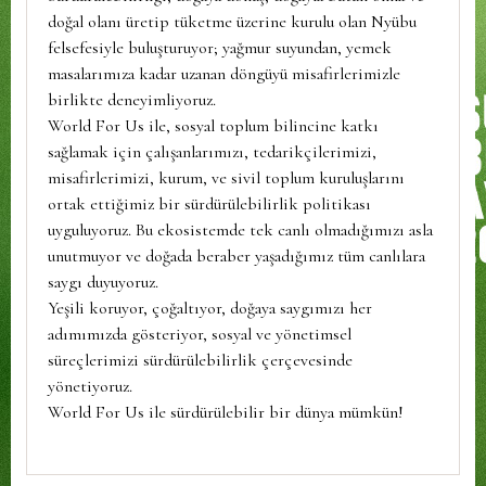
doğal olanı üretip tüketme üzerine kurulu olan Nyübu
felsefesiyle buluşturuyor; yağmur suyundan, yemek
masalarımıza kadar uzanan döngüyü misafirlerimizle
birlikte deneyimliyoruz.
World For Us ile, sosyal toplum bilincine katkı
sağlamak için çalışanlarımızı, tedarikçilerimizi,
misafirlerimizi, kurum, ve sivil toplum kuruluşlarını
ortak ettiğimiz bir sürdürülebilirlik politikası
uyguluyoruz. Bu ekosistemde tek canlı olmadığımızı asla
unutmuyor ve doğada beraber yaşadığımız tüm canlılara
saygı duyuyoruz.
Yeşili koruyor, çoğaltıyor, doğaya saygımızı her
adımımızda gösteriyor, sosyal ve yönetimsel
süreçlerimizi sürdürülebilirlik çerçevesinde
yönetiyoruz.
World For Us ile sürdürülebilir bir dünya mümkün!