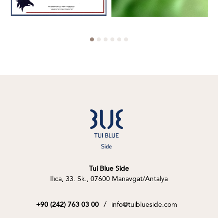
Tui Blue Side
Ilıca, 33. Sk., 07600 Manavgat/Antalya
/
info@tuiblueside.com
+90 (242) 763 03 00