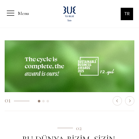
Menu
TR
01
02