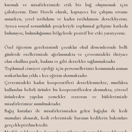
kurmak ve misafirlerimizle etik bir bağ oluşturmak için
çabalıyoruz. Emir Hotels olarak, kapsayıcı bir çalışma ortamı
sunarken, yerel istihdamı ve kadın istihdamını destekliyoruz.
Ayrıca sosyal sorumluluk projeleriyle toplumsal gelişime katkıda
bulunuyor, bulunduğumuz bölgelerde pozitif bir etki yaratıyoruz.
Özel öğrenim gereksinimli çocuklar okul dönemlerinde belli
günlerde otellerimizde ağırlanmakta ve çevremizdeki ihtiyacı
olan okullara park, badana vs gibi destekler sağlanmaktadır.
Toplumsal cinsiyet eşitliği için personellerimiz konusunda uzman
avukatlardan yılda 1 kez eğitim alınmaktadır.
Çevremizdeki kadın kooperatifleri desteklenmekte, mutfakta
kullanılan belirli ürünler bu kooperatiflerden alınmakta, yöresel
ürünlerden yapılan yemekler restoran ve büfelerimizde
misafirlerimize sunulmaktadır.
Bağış kutuları ile misafirlerimizden gelen bağışlar ile kedi
mamaları alınarak, kedi evlerimizde barınan kedilerin bakımları
gerçekleştirilmektedir.
Mutfak atıklarından, hayvanların tüketeceği yemekler ayıklanarak