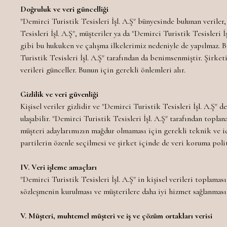
Doğruluk ve veri güncelliği
"Demirci Turistik Tesisleri İşl. A.Ş" bünyesinde bulunan veriler, 
Tesisleri İşl. A.Ş", müşteriler ya da "Demirci Turistik Tesisleri 
gibi bu hukuken ve çalışma ilkelerimiz nedeniyle de yapılmaz. Bey
Turistik Tesisleri İşl. A.Ş" tarafından da benimsenmiştir. Şirket
verileri günceller. Bunun için gerekli önlemleri alır.
Gizlilik ve veri güvenliği
Kişisel veriler gizlidir ve "Demirci Turistik Tesisleri İşl. A.Ş" d
ulaşabilir. "Demirci Turistik Tesisleri İşl. A.Ş" tarafından topl
müşteri adaylarımızın mağdur olmaması için gerekli teknik ve id
partilerin özenle seçilmesi ve şirket içinde de veri koruma poli
IV. Veri işleme amaçları
"Demirci Turistik Tesisleri İşl. A.Ş" in kişisel verileri toplama
sözleşmenin kurulması ve müşterilere daha iyi hizmet sağlanmas
V. Müşteri, muhtemel müşteri ve iş ve çözüm ortakları verisi