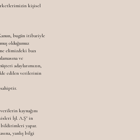
rketlerimizin kişisel
Kanun, bugün itibariyle
unmuş olduğumuz
ine elimizdeki bazı
ulamasına ve
müşteri adaylarımızın,
lde edilen verilerinin
sahiptir.
 verilerin kaynağını
leri İşl. A.Ş" in
 bildirimleri yapar.
sına, yanlış bilgi