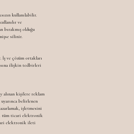
ızın kullanılabilir.
ullanılır ve
dan bırakmış olduğu
işse silinir.
. İş ve çözüm ortakları
sına ilişkin tedbirleri
 alınan kişilere reklam
 uyarınca belirlenen
pazarlamak, işletmesini
i tüm ticari elektronik
ari elektronik ileti