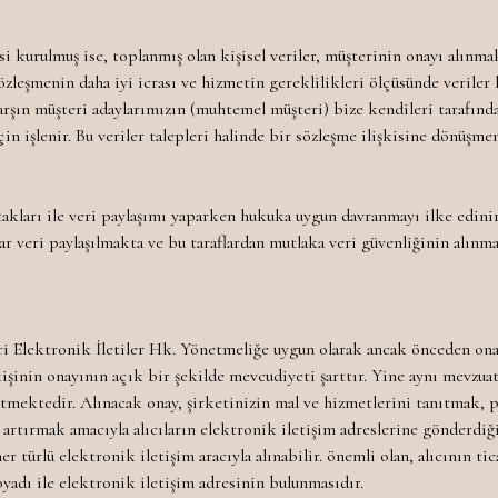
 kurulmuş ise, toplanmış olan kişisel veriler, müşterinin onayı alınmaks
leşmenin daha iyi icrası ve hizmetin gereklilikleri ölçüsünde veriler k
karşın müşteri adaylarımızın (muhtemel müşteri) bize kendileri tarafın
in işlenir. Bu veriler talepleri halinde bir sözleşme ilişkisine dönüşmem
takları ile veri paylaşımı yaparken hukuka uygun davranmayı ilke edinir
ar veri paylaşılmakta ve bu taraflardan mutlaka veri güvenliğinin alınma
ri Elektronik İletiler Hk. Yönetmeliğe uygun olarak ancak önceden onay
işinin onayının açık bir şekilde mevcudiyeti şarttır. Yine aynı mevzuat
 etmektedir. Alınacak onay, şirketinizin mal ve hizmetlerini tanıtmak, 
 artırmak amacıyla alıcıların elektronik iletişim adreslerine gönderdiğ
er türlü elektronik iletişim aracıyla alınabilir. önemli olan, alıcının tic
oyadı ile elektronik iletişim adresinin bulunmasıdır.