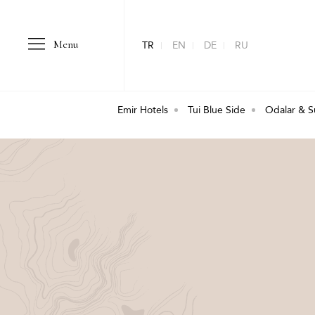
Menu
TR
EN
DE
RU
Emir Hotels
Tui Blue Side
Odalar & Su