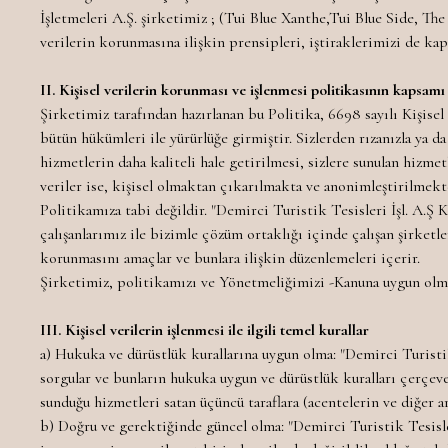
İşletmeleri A.Ş. şirketimiz ; (Tui Blue Xanthe,Tui Blue Side, Th
verilerin korunmasına ilişkin prensipleri, iştiraklerimizi de ka
II. Kişisel verilerin korunması ve işlenmesi politikasının kapsamı 
Şirketimiz tarafından hazırlanan bu Politika, 6698 sayılı Kişise
bütün hükümleri ile yürürlüğe girmiştir. Sizlerden rızanızla ya 
hizmetlerin daha kaliteli hale getirilmesi, sizlere sunulan hizmet
veriler ise, kişisel olmaktan çıkarılmakta ve anonimleştirilmekte
Politikamıza tabi değildir. "Demirci Turistik Tesisleri İşl. A.Ş 
çalışanlarımız ile bizimle çözüm ortaklığı içinde çalışan şirketle
korunmasını amaçlar ve bunlara ilişkin düzenlemeleri içerir.
Şirketimiz, politikamızı ve Yönetmeliğimizi -Kanuna uygun olmak 
III. Kişisel verilerin işlenmesi ile ilgili temel kurallar
a) Hukuka ve dürüstlük kurallarına uygun olma: "Demirci Turistik 
sorgular ve bunların hukuka uygun ve dürüstlük kuralları çerçeve
sunduğu hizmetleri satan üçüncü taraflara (acentelerin ve diğer a
b) Doğru ve gerektiğinde güncel olma: "Demirci Turistik Tesisler