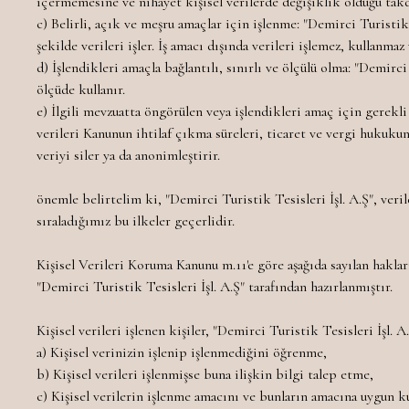
içermemesine ve nihayet kişisel verilerde değişiklik olduğu tak
c) Belirli, açık ve meşru amaçlar için işlenme: "Demirci Turistik 
şekilde verileri işler. İş amacı dışında verileri işlemez, kullanmaz
d) İşlendikleri amaçla bağlantılı, sınırlı ve ölçülü olma: "Demirci
ölçüde kullanır.
e) İlgili mevzuatta öngörülen veya işlendikleri amaç için gerekli
verileri Kanunun ihtilaf çıkma süreleri, ticaret ve vergi hukuk
veriyi siler ya da anonimleştirir.
önemle belirtelim ki, "Demirci Turistik Tesisleri İşl. A.Ş", veril
sıraladığımız bu ilkeler geçerlidir.
Kişisel Verileri Koruma Kanunu m.11'e göre aşağıda sayılan haklar
"Demirci Turistik Tesisleri İşl. A.Ş" tarafından hazırlanmıştır.
Kişisel verileri işlenen kişiler, "Demirci Turistik Tesisleri İşl. 
a) Kişisel verinizin işlenip işlenmediğini öğrenme,
b) Kişisel verileri işlenmişse buna ilişkin bilgi talep etme,
c) Kişisel verilerin işlenme amacını ve bunların amacına uygun k