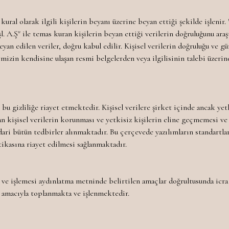
kural olarak ilgili kişilerin beyanı üzerine beyan ettiği şekilde işlenir
İşl. A.Ş" ile temas kuran kişilerin beyan ettiği verilerin doğruluğunu a
an edilen veriler, doğru kabul edilir. Kişisel verilerin doğruluğu ve gü
imizin kendisine ulaşan resmi belgelerden veya ilgilisinin talebi üzerine
e bu gizliliğe riayet etmektedir. Kişisel verilere şirket içinde ancak yet
anan kişisel verilerin korunması ve yetkisiz kişilerin eline geçmemesi v
ari bütün tedbirler alınmaktadır. Bu çerçevede yazılımların standartla
tikasına riayet edilmesi sağlanmaktadır.
sı ve işlemesi aydınlatma metninde belirtilen amaçlar doğrultusunda icra 
ı amacıyla toplanmakta ve işlenmektedir.