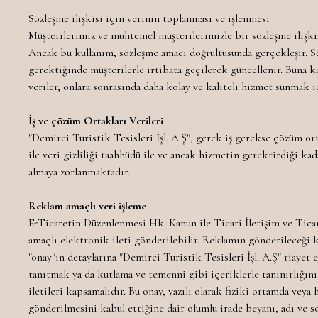
Sözleşme ilişkisi için verinin toplanması ve işlenmesi
Müşterilerimiz ve muhtemel müşterilerimizle bir sözleşme ilişkisi
Ancak bu kullanım, sözleşme amacı doğrultusunda gerçekleşir. Söz
gerektiğinde müşterilerle irtibata geçilerek güncellenir. Buna 
veriler, onlara sonrasında daha kolay ve kaliteli hizmet sunmak iç
İş ve çözüm Ortakları Verileri
"Demirci Turistik Tesisleri İşl. A.Ş", gerek iş gerekse çözüm or
ile veri gizliliği taahhüdü ile ve ancak hizmetin gerektirdiği kad
almaya zorlanmaktadır.
Reklam amaçlı veri işleme
E-Ticaretin Düzenlenmesi Hk. Kanun ile Ticari İletişim ve Tica
amaçlı elektronik ileti gönderilebilir. Reklamın gönderileceği k
"onay"ın detaylarına "Demirci Turistik Tesisleri İşl. A.Ş" riayet
tanıtmak ya da kutlama ve temenni gibi içeriklerle tanınırlığını
iletileri kapsamalıdır. Bu onay, yazılı olarak fiziki ortamda veya h
gönderilmesini kabul ettiğine dair olumlu irade beyanı, adı ve s