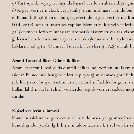
ç) Yurt içinde veya yurt dışında kişisel verilerin aktarıldığı üçü
d) Kişisel verilerin eksik veya yanlış işlenmiş olması halinde bun
e) Kanunda öngörülen şartlar çerçevesinde kişisel verilerin sili
f) (d) ve (e) bentleri uyarınca yapılan işlemlerin, kişisel veriler
g) İşlenen verilerin münhasıran otomatik sistemler vasıtasıyla a
ğ) Kişisel verilerin kanuna aykırı olarak işlenmesi sebebiyle zar
haklarına sahiptir. "Demirci Turistik Tesisleri İşl. A.Ş" olarak bu
Azami Tasarruf İlkesi/Cimrilik İlkesi
Azami tasarruf ilkesi ya da cimrilik ilkesi adı verilen bu ilkemiz
işlenir. Bu nedenle hangi verileri toplayacağımız amaca göre beli
şekilde şirket bilişim sistemlerine aktarılır. Fazlalık bilgiler, si
kullanılabilir. özel nitelikli verilerden sağlık verileri sadece 
tutulur.
Kişisel verilerin silinmesi
Kanunen saklanması gereken sürelerin dolması, yargı süreçlerini
kendiliğinden ya da ilgili kişinin talebi üzerine kişisel veriler si