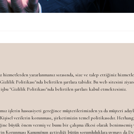
 hizmetlerden yararlanmanız sırasında, size ve talep ettiğiniz hizmetler
"Gizlilik Politikası"nda belirtilen şartlara tabidir. Bu web sitesini ziya
şbu "Gizlilik Politikası"nda belirtilen şartları kabul etmektesiniz.
ımız işlerin hassasiyeti gereğince müşterilerimizden ya da müşteri aday
. Kişisel verilerin korunması, şirketimizin temel politikasıdır. Herhang
iliğine büyük önem vermiş ve bunu bir çalışma ilkesi olarak benimsemiş v
ilerin Korunması Kanunu'nun getirdiği bütün sorumluluklara uymayı da D