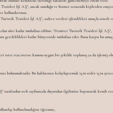
dirde bunları kendisine iletildiği takdirde güncellemeye önem verir.
Tesisleri İşl. A.Ş", ancak sunduğu ve hizmet sırasında kişilerden onayını
 ve kullandırtmaz.
 Turistik Tesisleri İşl. A.Ş", sadece verileri işlendikleri amaçla sınırlı
 olan süre kadar muhafaza edilme: "Demirci Turistik Tesisleri İşl. A.Ş",
unun gereklilikleri kadar bünyesinde muhafaza eder. Buna karşın bu amaç
eri ister rıza isterse kanuna uygun bir şekilde toplamış ya da işlemiş o
ınız bulunmaktadır. Bu haklarınızı kolaylaştırmak için sizler için ayrıc
A.Ş" tarafından web sayfamızda duyurulan ilgilimize başvurarak kendi veris
ullanılıp kullanılmadığını öğrenme,