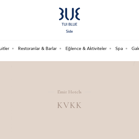
itler
Restoranlar & Barlar
Eğlence & Aktiviteler
Spa
Gal
Emir Hotels
KVKK