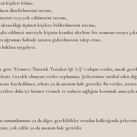
ncü kişileri bilme,
ların düzeltilmesini isteme,
nmesini veya yok edilmesini isteme,
in aktarıldığı üçüncü kişilere bildirilmesini isteme,
naliz edilmesi suretiyle kişinin kendisi aleyhine bir sonucun ortaya çık
ara uğraması halinde zararın giderilmesini talep etme,
 haklara saygılıyız.
e göre "Demirci Turistik Tesisleri İşl. A.Ş" e ulaşan veriler, ancak ger
rlenir. Gerekli olmayan veriler toplanmaz. Şirketimize intikal eden diğ
steme kaydedilmez, silinir ya da anonim hale getirilir. Bu veriler, istati
müşterilere daha iyi hizmet vermek ve onların sağlığını korumak amacıyla 
n tamamlanması ya da diğer gereklilikler ortadan kalktığında şirketimi
linir, yok edilir ya da anonim hale getirilir.