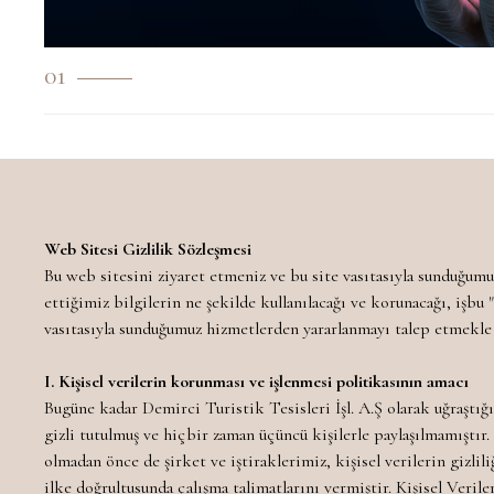
01
Web Sitesi Gizlilik Sözleşmesi
Bu web sitesini ziyaret etmeniz ve bu site vasıtasıyla sunduğumuz
ettiğimiz bilgilerin ne şekilde kullanılacağı ve korunacağı, işbu 
vasıtasıyla sunduğumuz hizmetlerden yararlanmayı talep etmekle i
I. Kişisel verilerin korunması ve işlenmesi politikasının amacı
Bugüne kadar Demirci Turistik Tesisleri İşl. A.Ş olarak uğraştığ
gizli tutulmuş ve hiçbir zaman üçüncü kişilerle paylaşılmamıştır
olmadan önce de şirket ve iştiraklerimiz, kişisel verilerin gizl
ilke doğrultusunda çalışma talimatlarını vermiştir. Kişisel Ver