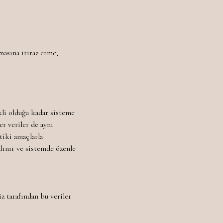
masına itiraz etme,
ekli olduğu kadar sisteme
er veriler de aynı
stiki amaçlarla
alınır ve sistemde özenle
z tarafından bu veriler