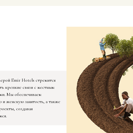
верой Emir Hotels стремится
ть крепкие связи с местным
ями. Мы обеспечиваем
и женскую занятость, а также
роекты, создавая
мся.