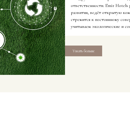
ответственности. Emir Hotels
развития, ведёт открытую ко
стремится к постоянному сов
учитываем экологические и со
Узнать больше