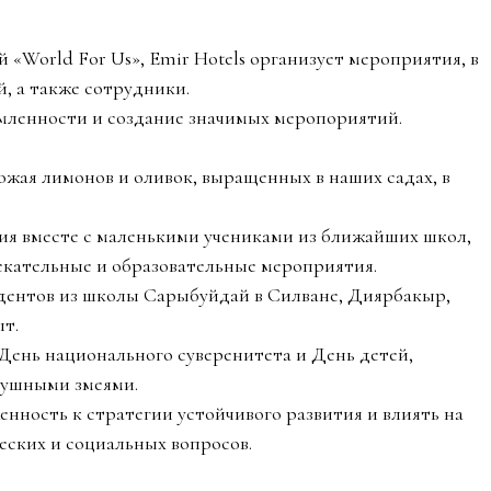
 «World For Us», Emir Hotels организует мероприятия, в
й, а также сотрудники.
мленности и создание значимых меропориятий.
ожая лимонов и оливок, выращенных в наших садах, в
ия вместе с маленькими учениками из ближайших школ,
лекательные и образовательные мероприятия.
удентов из школы Сарыбуйдай в Силване, Диярбакыр,
т.
 День национального суверенитета и День детей,
душными змеями.
ность к стратегии устойчивого развития и влиять на
еских и социальных вопросов.