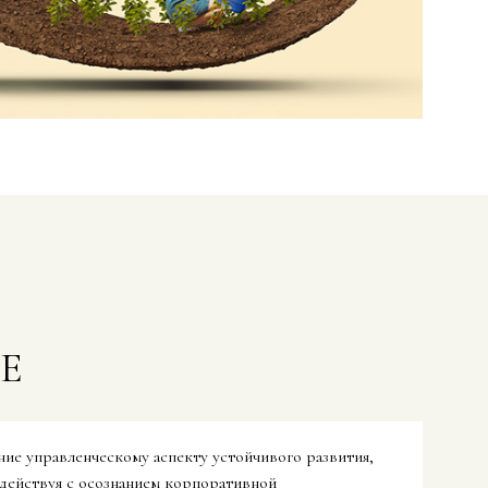
Е
ие управленческому аспекту устойчивого развития,
 действуя с осознанием корпоративной