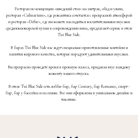
Ресторан по концепции «шведский стол» на завтрак, обед и ужин;
ресторан «Culinarium», где романтика сочетается с прекрасной атмосферой
и ресторан «Defne», где вы можете насладиться восхитительными вкусами
средиземноморской кухни в сопровождении вина, предлагают сервис в отеле
Tui Blue Side.
В барах Tui Blue Side вас ждут специально приготовленные коктейли и
напитки мирового качества, которые порадуют удивительными вкусами.
Вы прекрасно проведете время в премиум-класса, придавая вкус каждому
моменту вашего отпуска.
В отеле Tui Blue Side есть лобби-бар, бар Century, бар Romance, спорт -
бар, бар у бассейна и на пляже. Все они оформлены в уникальном дизайне и
тематике.