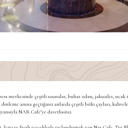
ess merkezinde çeşitli saunalar, buhar odası, jakuziler, sıcak 
dinleme anına geçtiğiniz anlarda çeşitli bitki çayları, kahve
iyansıyla NAR Cafe’ye davetlisiniz.
leziz ve fresh içeceklerle taçlandırmak için Nar Cafe, Tui Blu