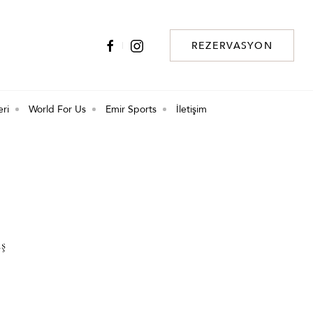
REZERVASYON
eri
World For Us
Emir Sports
İletişim
ış