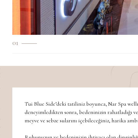
01
Tui Blue Side’deki tatiliniz boyunca, Nar Spa welln
deneyimledikten sonra, bedeninizin rahatladığı ve 
meyve ve sebze sularını içebileceğiniz, harika amb
Ruhunuzun ve bedeninizin ihtiyacı olan dinginliği, 