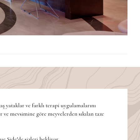
taş yataklar ve farklı terapi uygulamalarını
ler ve mevsimine göre meyvelerden sıkılan taze
e Side’de sizleri bekliyor.