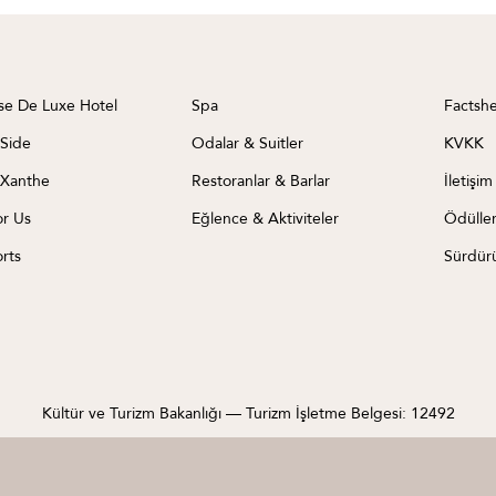
se De Luxe Hotel
Spa
Factsh
 Side
Odalar & Suitler
KVKK
 Xanthe
Restoranlar & Barlar
İletişim
or Us
Eğlence & Aktiviteler
Ödüller
rts
Sürdürü
Kültür ve Turizm Bakanlığı — Turizm İşletme Belgesi: 12492