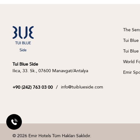
The Sen
Tui Blue
Tui Blue
World F
Tui Blue Side
Ilıca, 33. Sk., 07600 Manavgat/Antalya
Emir Spo
/
info@tuiblueside.com
+90 (242) 763 03 00
© 2026 Emir Hotels Tüm Hakları Saklıdır.