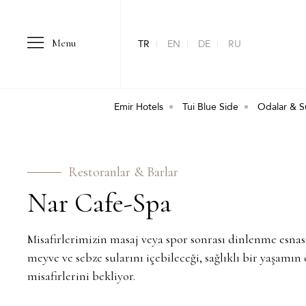
Menu
TR
EN
DE
RU
Emir Hotels
Tui Blue Side
Odalar & Su
Restoranlar & Barlar
⁠Nar Cafe-Spa
Misafirlerimizin masaj veya spor sonrası dinlenme esnası
meyve ve sebze sularını içebileceği, sağlıklı bir yaşamı
misafirlerini bekliyor.