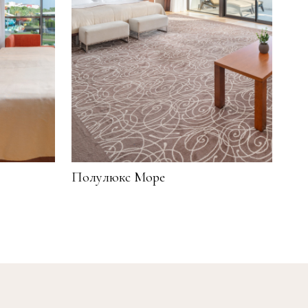
Полулюкс Море
Ном
Sui