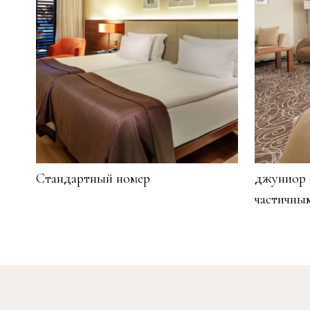
Cтандартный номер
джуниор 
частичны