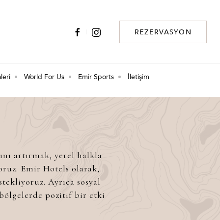
REZERVASYON
leri
World For Us
Emir Sports
İletişim
ını artırmak, yerel halkla
oruz. Emir Hotels olarak,
tekliyoruz. Ayrıca sosyal
lgelerde pozitif bir etki