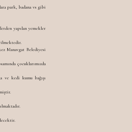
ara park, badana vs gibi
nlerden yapılan yemekler
irilmektedir.
kez Manavgat Belediyesi
apsamında çocuklarımızda
ama ve kedi kumu bağışı
iştir.
ılmaktadır.
lecektir.