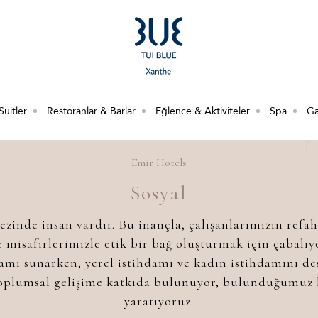
Suitler
Restoranlar & Barlar
Eğlence & Aktiviteler
Spa
Ga
Emir Hotels
Sosyal
zinde insan vardır. Bu inançla, çalışanlarımızın refah
e misafirlerimizle etik bir bağ oluşturmak için çabalıy
tamı sunarken, yerel istihdamı ve kadın istihdamını des
toplumsal gelişime katkıda bulunuyor, bulunduğumuz bö
yaratıyoruz.