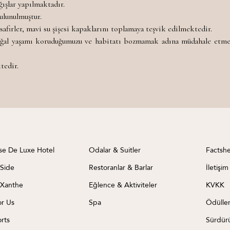
ğışlar yapılmaktadır.
ulunulmuştur.
afirler, mavi su şişesi kapaklarını toplamaya teşvik edilmektedir.
oğal yaşamı koruduğumuzu ve habitatı bozmamak adına müdahale etmed
tedir.
se De Luxe Hotel
Odalar & Suitler
Factsh
 Side
Restoranlar & Barlar
İletişim
 Xanthe
Eğlence & Aktiviteler
KVKK
or Us
Spa
Ödüller
rts
Sürdürü