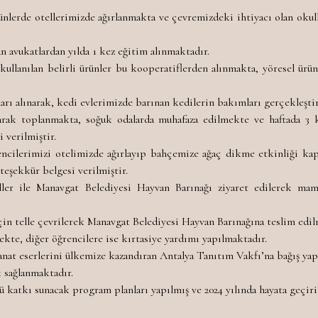
lerde otellerimizde ağırlanmakta ve çevremizdeki ihtiyacı olan okull
n avukatlardan yılda 1 kez eğitim alınmaktadır.
llanılan belirli ürünler bu kooperatiflerden alınmakta, yöresel ürü
aları alınarak, kedi evlerimizde barınan kedilerin bakımları gerçekleşt
narak toplanmakta, soğuk odalarda muhafaza edilmekte ve haftada 3 
 verilmiştir.
rencilerimizi otelimizde ağırlayıp bahçemize ağaç dikme etkinliği k
teşekkür belgesi verilmiştir.
ller ile Manavgat Belediyesi Hayvan Barınağı ziyaret edilerek m
in telle çevrilerek Manavgat Belediyesi Hayvan Barınağına teslim edilm
ekte, diğer öğrencilere ise kırtasiye yardımı yapılmaktadır.
sanat eserlerini ülkemize kazandıran Antalya Tanıtım Vakfı’na bağış yap
k sağlanmaktadır.
katkı sunacak program planları yapılmış ve 2024 yılında hayata geçiri