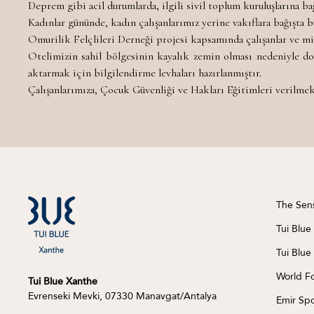
Deprem gibi acil durumlarda, ilgili sivil toplum kuruluşlarına ba
Kadınlar gününde, kadın çalışanlarımız yerine vakıflara bağışta b
Omurilik Felçlileri Derneği projesi kapsamında çalışanlar ve mis
Otelimizin sahil bölgesinin kayalık zemin olması nedeniyle d
aktarmak için bilgilendirme levhaları hazırlanmıştır.
Çalışanlarımıza, Çocuk Güvenliği ve Hakları Eğitimleri verilmek
The Sen
Tui Blue
Tui Blue
World F
Tui Blue Xanthe
Evrenseki Mevki, 07330 Manavgat/Antalya
Emir Spo