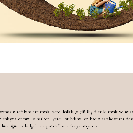
larımızın refahını artırmak, yerel halkla güçlü ilişkiler kurmak ve misa
r çalışma ortamı sunarken, yerel istihdamı ve kadın istihdamını dest
ulunduğumuz bölgelerde pozitif bir etki yaratıyoruz.