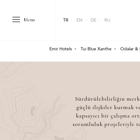
Menu
TR
EN
DE
RU
Emir Hotels
Tui Blue Xanthe
Odalar & 
Sürdürülebilirliğin merke
güçlü ilişkiler kurmak v
kapsayıcı bir çalışma or
sorumluluk projeleriyle 