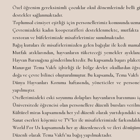
Özel öğrenim gereksinimli çocuklar okul dönemlerinde belli gün
destekler sağlanmaktadır.
Toplumsal cinsiyet eşitliği için personellerimiz konusunda uzma
Çevremizdeki kadın kooperatifleri desteklenmekte, mutfakta ku
restoran ve büfelerimizde misafirlerimize sunulmaktadır.
Bağış kutuları ile misafirlerimizden gelen bağışlar ile kedi mam
Mutfak atıklarından, hayvanların tüketeceği yemekler ayıkla
Hayvan Barınağına gönderilmektedir. Bu kapsamda başarı plaketi
Manavgat Tema Vakfı işbirliği ile bölge devlet okullardan öğ
doğa ve çevre bilinci oluşturulmuştur. Bu kapsamda, Tema Vakfı 
Dünya Hayvanları Koruma haftasında, yöneticiler ve persone
yapılmıştır.
Otellerimizdeki eski soyunma dolapları hayvanların barınması iç
Üniversitede öğrencisi olan personellere düzenli bursları verilm
Kültürel miras kapsamında her yıl düzenli olarak yurtdışındaki 
Sanat eserleri köşemiz ve TV’ler ile misafirlerimizde farkındalı
World For Us kapsamında her ay düzenlenecek ve ileri dönüşümü 
Düzenli olarak Tema Vakfı’na bağış yapılmaktadır.