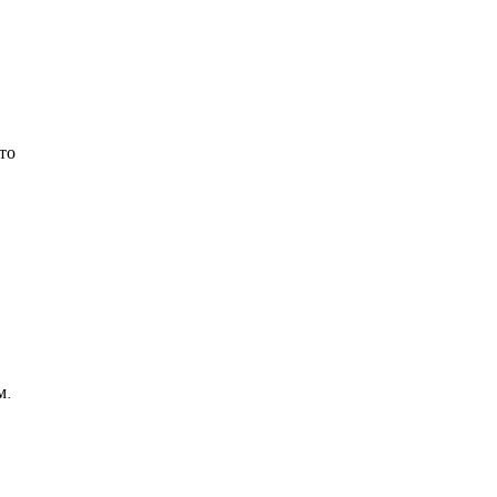
то
м.