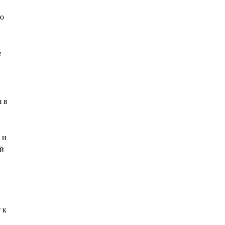
ую
е
я в
 и
ей
 к