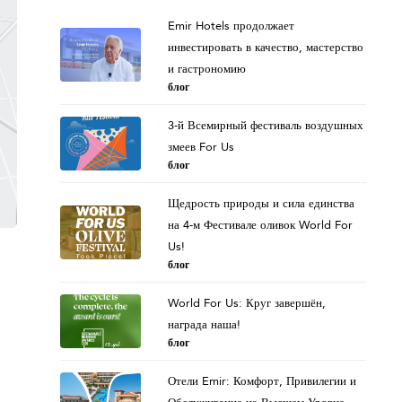
Emir Hotels продолжает
инвестировать в качество, мастерство
и гастрономию
блог
3-й Всемирный фестиваль воздушных
змеев For Us
блог
Щедрость природы и сила единства
на 4-м Фестивале оливок World For
Us!
блог
World For Us: Круг завершён,
награда наша!
блог
Отели Emir: Комфорт, Привилегии и