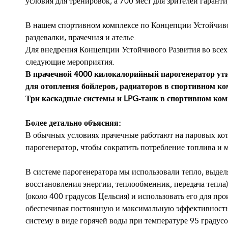
условия для тренировок, а 700 мест для зрителей гара
В нашем спортивном комплексе по Концепции Устойчиво
раздевалки, прачечная и ателье.
Для внедрения Концепции Устойчивого Развития во всех
следующие мероприятия.
В прачечной 4000 килокалорийный парогенератор ути
для отопления бойлеров, радиаторов в спортивном ком
Три каскадные системы и LPG-танк в спортивном ко
Более детально объясняя:
В обычных условиях прачечные работают на паровых кот
парогенератор, чтобы сократить потребление топлива и
В системе парогенератора мы использовали тепло, выдел
восстановления энергии, теплообменник, передача тепла
(около 400 градусов Цельсия) и использовать его для пр
обеспечивая постоянную и максимальную эффективность 
систему в виде горячей воды при температуре 95 градусо