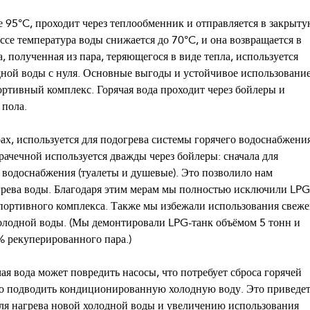
е 95°C, проходит через теплообменник и отправляется в закрыт
ссе температура воды снижается до 70°C, и она возвращается в
, полученная из пара, теряющегося в виде тепла, используется
дной воды с нуля. Основные выгоды и устойчивое использовани
ортивный комплекс. Горячая вода проходит через бойлеры и
 пола.
рах, используется для подогрева системы горячего водоснабжени
рачечной используется дважды через бойлеры: сначала для
о водоснабжения (туалеты и душевые). Это позволило нам
грева воды. Благодаря этим мерам мы полностью исключили LPG
спортивного комплекса. Также мы избежали использования свеж
олодной воды. (Мы демонтировали LPG-танк объёмом 5 тонн и
% рекуперированного пара.)
ая вода может повредить насосы, что потребует сброса горячей
жно подводить кондиционированную холодную воду. Это приведет
ля нагрева новой холодной воды и увеличению использования