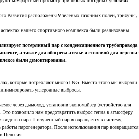
нтируют комфортный просмотр при любых погодных условиях.
го Развития расположены 9 зелёных газонных полей, трибуны,
 аспектах нашего спортивного комплекса были реализованы
лизирует потерянный пар с конденсационного трубопровода
плексе, а также для обогрева ателье и столовой для персонал
мплексе были демонтированы.
лах, которые потребляют много LNG. Вместо этого мы выбрали
 минимизировать углеродные выбросы.
яемое через дымоход, установив экономайзер (устройство для
). Это позволило нам предотвратить выброс тепла в атмосферу
оизводства пара. Полученный пар возвращается в систему,
работы парогенератора. После использования пар возвращается
в Цельсия.