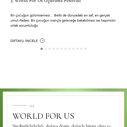
3.⁠ ⁠World For Us Uçurtma Festivali
Bir çocuğun gülümsemesi… Belki de dünyadaki en saf, en gerçek
umut ifadesi. Bir çocuğun inançla geleceğe bakabilmesi ise hepimizin
ortak sorumluluğu.
DETAYLI İNCELE
01
WORLD FOR US
Sürdürülebilirliği, doğaya dönüş, doğayla bütün olma ve