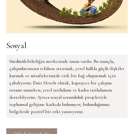
Sosyal
Sürdürülebilirliğin merkezinde insan vardır. Bu inançla,
çalışanlarımızın refahını artırmak, yerel halkla güçlü ilişkiler
kurmak ve misafirlerimizle etik bir bağ oluşturmak için
çabalıyoruz. Emir Hotels olarak, kapsayıcı bir çalışma
ortamı sunarken, yerel istihdamı ve kadın istihdamını
destekliyoruz. Ayrıca sosyal sorumluluk projeleriyle
toplumsal gelişime katkıda bulunuyor, bulunduğumuz
bölgelerde pozitif bir etki yaratıyoruz.
Daha Fazlasını Keşfet