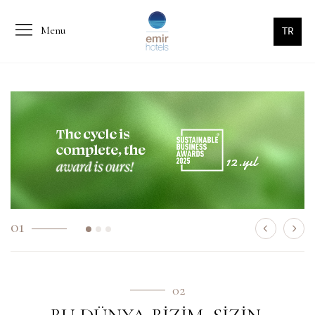
Menu
TR
01
02