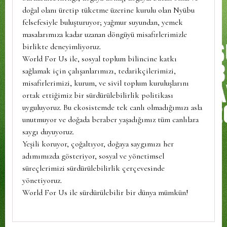
doğal olanı üretip tüketme üzerine kurulu olan Nyübu
felsefesiyle buluşturuyor; yağmur suyundan, yemek
masalarımıza kadar uzanan döngüyü misafirlerimizle
birlikte deneyimliyoruz.
World For Us ile, sosyal toplum bilincine katkı
sağlamak için çalışanlarımızı, tedarikçilerimizi,
misafirlerimizi, kurum, ve sivil toplum kuruluşlarını
ortak ettiğimiz bir sürdürülebilirlik politikası
uyguluyoruz. Bu ekosistemde tek canlı olmadığımızı asla
unutmuyor ve doğada beraber yaşadığımız tüm canlılara
saygı duyuyoruz.
Yeşili koruyor, çoğaltıyor, doğaya saygımızı her
adımımızda gösteriyor, sosyal ve yönetimsel
süreçlerimizi sürdürülebilirlik çerçevesinde
yönetiyoruz.
World For Us ile sürdürülebilir bir dünya mümkün!