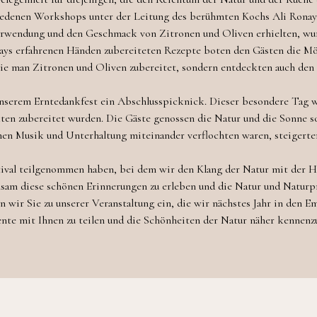
chiedenen Workshops unter der Leitung des berühmten Kochs Ali Rona
erwendung und den Geschmack von Zitronen und Oliven erhielten, wur
ays erfahrenen Händen zubereiteten Rezepte boten den Gästen die Mö
ie man Zitronen und Oliven zubereitet, sondern entdeckten auch den 
u unserem Erntedankfest ein Abschlusspicknick. Dieser besondere Tag 
kten zubereitet wurden. Die Gäste genossen die Natur und die Sonne 
en Musik und Unterhaltung miteinander verflochten waren, steigerte
tival teilgenommen haben, bei dem wir den Klang der Natur mit der
sam diese schönen Erinnerungen zu erleben und die Natur und Naturpr
 wir Sie zu unserer Veranstaltung ein, die wir nächstes Jahr in den E
e mit Ihnen zu teilen und die Schönheiten der Natur näher kennenzu