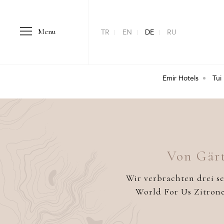
Menu
TR
EN
DE
RU
Emir Hotels
Tui
Von Gärt
Wir verbrachten drei s
World For Us Zitrone