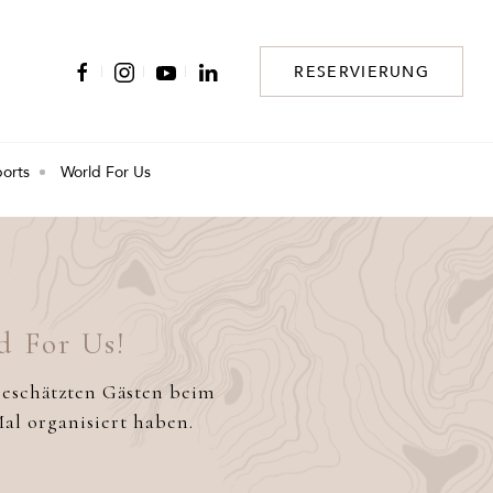
RESERVIERUNG
ports
World For Us
d For Us!
geschätzten Gästen beim
al organisiert haben.