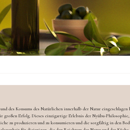
 und des Konsums des Natürlichen innerhalb der Natur eingeschlagen
 großen Erfolg. Dieses einzigartige Erlebnis der Nyübu-Philosophie, d
iche zu produzieren und zu konsumieren und die sorgfältig in den Bod
Gelegenheit für diejenigen, die den Reichtum der Natur und der Küch