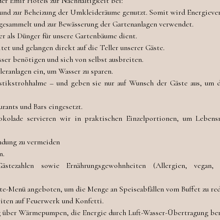
er Emir Hotels zur Nachhaltigkeit bei:
nd zur Beheizung der Umkleideräume genutzt. Somit wird Energiever
gesammelt und zur Bewässerung der Gartenanlagen verwendet.
r als Dünger für unsere Gartenbäume dient.
et und gelangen direkt auf die Teller unserer Gäste.
ser benötigen und sich von selbst ausbreiten.
eranlagen ein, um Wasser zu sparen.
lastikstrohhalme – und geben sie nur auf Wunsch der Gäste aus, um 
rants und Bars eingesetzt.
kolade servieren wir in praktischen Einzelportionen, um Lebens
ndung zu vermeiden
n.
stezahlen sowie Ernährungsgewohnheiten (Allergien, vegan, 
rte-Menü angeboten, um die Menge an Speiseabfällen vom Buffet zu red
iten auf Feuerwerk und Konfetti.
g über Wärmepumpen, die Energie durch Luft-Wasser-Übertragung bere