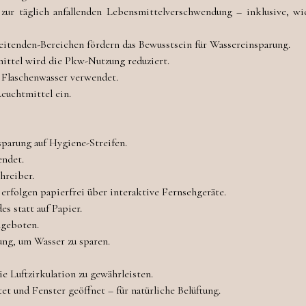
 zur täglich anfallenden Lebensmittelverschwendung – inklusive, w
eitenden-Bereichen fördern das Bewusstsein für Wassereinsparung.
mittel wird die Pkw-Nutzung reduziert.
t Flaschenwasser verwendet.
euchtmittel ein.
sparung auf Hygiene-Streifen.
endet.
hreiber.
rfolgen papierfrei über interaktive Fernsehgeräte.
 statt auf Papier.
ngeboten.
ng, um Wasser zu sparen.
e Luftzirkulation zu gewährleisten.
 und Fenster geöffnet – für natürliche Belüftung.