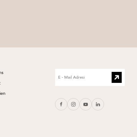
ns
t
nien